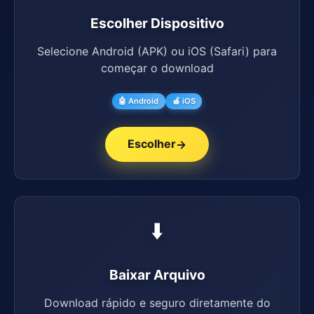
Escolher Dispositivo
Selecione Android (APK) ou iOS (Safari) para
começar o download
🤖 Android
🍎 iOS
Escolher
→
⬇️
Baixar Arquivo
Download rápido e seguro diretamente do