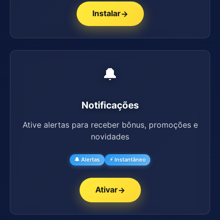
Instalar
→
🔔
Notificações
Ative alertas para receber bônus, promoções e
novidades
🔔 Alertas
⚡ Instantâneo
Ativar
→