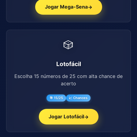
Jogar Mega-Sena
→
🎲
Lotofácil
Escolha 15 números de 25 com alta chance de
acerto
🎯 15/25
📈 Chances
Jogar Lotofácil
→