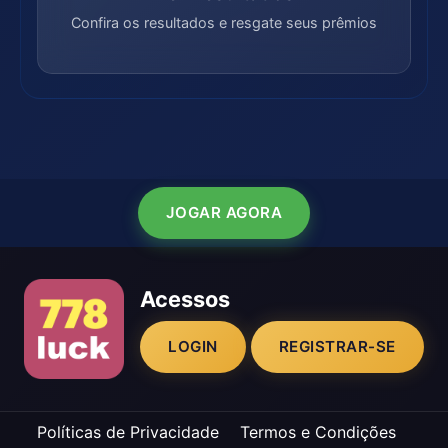
Confira os resultados e resgate seus prêmios
JOGAR AGORA
Acessos
LOGIN
REGISTRAR-SE
Políticas de Privacidade
Termos e Condições