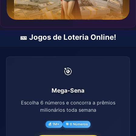
🎫 Jogos de Loteria Online!
🎯
Mega-Sena
Escolha 6 números e concorra a prêmios
milionários toda semana
💰 1M+
🎯 6 Números